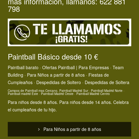
más información, llámanos: 622 881
798
Paintball Básico desde 10 €
Paintball barato ·
Ofertas Paintball
|
Para Empresas · Team
Building
·
Para Niños a partir de 8 años · Fiestas de
Cumpleaños
·
Despedidas de Soltero · Despedidas de Soltera
Campos de Paintball mas Cercano, Paintball Madrid Sur
·
Paintball Madrid Norte
·
Paintball madrid Este
·
Paintball Madrid Oeste
·
Paintball Madrid Centro
Para niños desde 8 años
. Para niños desde 14 años. Celebra
el cumpleaños de tu hijo.
Para Niños a partir de 8 años